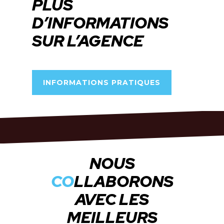
PLUS
*
D’INFORMATIONS
SUR L’AGENCE
INFORMATIONS PRATIQUES
NOUS
CO
LLABORONS
AVEC LES
Très rassurant !
MEILLEURS
Après 3 rendez-vous bancaires