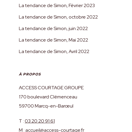
Marie V.
La tendance de Simon, Février 2023
La tendance de Simon, octobre 2022
La tendance de Simon, juin 2022
La tendance de Simon, Mai 2022
La tendance de Simon, Avril 2022
Des professionnels disponibles
et à l’écoute.
À PROPOS
Un grand merci à notre
conseiller chez Access Courtage
ACCESS COURTAGE GROUPE
Dunkerque pour son
170 boulevard Clémenceau
professionnalisme, sa réactivité,
59700 Marcq-en-Barœul
sa gentillesse et son
T :
03 20 20 91 61
dévouement pour l’obtention de
M :
accueil@access-courtage.fr