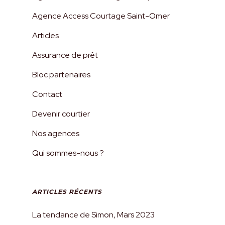
recommandons le
Agence Access Courtage Saint-Omer
professionnalisme d’Access
Courtage sans qui nous ne
Articles
serions pas parvenus à acheter
Assurance de prêt
notre maison tant rêvée !
Bloc partenaires
L’efficacité et la rapidité de
Contact
notre conseiller pour obtenir
Devenir courtier
notre prêt! Il a brillé, là où
Nos agences
d’autres ont échoué… Nous lui
en serons toujours extrêmement
Qui sommes-nous ?
reconnaissants ! Encore mille
mercis !
ARTICLES RÉCENTS
La tendance de Simon, Mars 2023